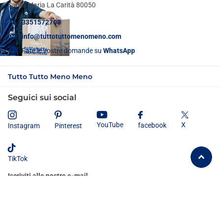
Santa Maria La Carità 80050
3351572708
info@tuttotuttomenomeno.com
Fate le vostre domande su
WhatsApp
Tutto Tutto Meno Meno
Seguici sui social
X
YouTube
facebook
Instagram
Pinterest
TikTok
Iscriviti alle nostre e-mail
Dichiaro di aver letto e compreso
l'informativa sulla privacy
e