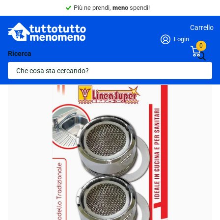
Più ne prendi,
meno
spendi!
Carrello
Login
0
Ricerca