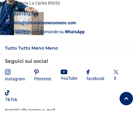
Santa Maria La Carità 80050
3351572708
info@tuttotuttomenomeno.com
Fate le vostre domande su
WhatsApp
Tutto Tutto Meno Meno
Seguici sui social
X
YouTube
facebook
Instagram
Pinterest
TikTok
Iscriviti alle nostre e-mail
Dichiaro di aver letto e compreso
l'informativa sulla privacy
e