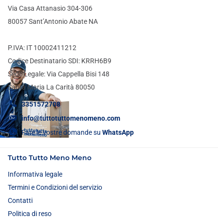
Via Casa Attanasio 304-306
80057 Sant’Antonio Abate NA
P.IVA: IT 10002411212
Codice Destinatario SDI: KRRH6B9
Sede Legale: Via Cappella Bisi 148
Santa Maria La Carità 80050
3351572708
info@tuttotuttomenomeno.com
Fate le vostre domande su
WhatsApp
Tutto Tutto Meno Meno
Informativa legale
Termini e Condizioni del servizio
Contatti
Politica di reso