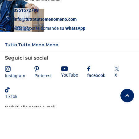
3351572708
info@tuttotuttomenomeno.com
Fate le vostre domande su
WhatsApp
Tutto Tutto Meno Meno
Seguici sui social
X
YouTube
facebook
Instagram
Pinterest
TikTok
Iscriviti alle nostre e-mail
Dichiaro di aver letto e compreso
l'informativa sulla privacy
e