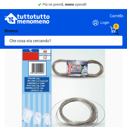
Più ne prendi,
meno
spendi!
Carrello
Login
0
Ricerca