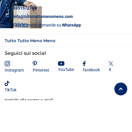
3351572708
info@tuttotuttomenomeno.com
Fate le vostre domande su
WhatsApp
Tutto Tutto Meno Meno
Seguici sui social
X
YouTube
facebook
Instagram
Pinterest
TikTok
Iscriviti alle nostre e-mail
Dichiaro di aver letto e compreso
l'informativa sulla privacy
e