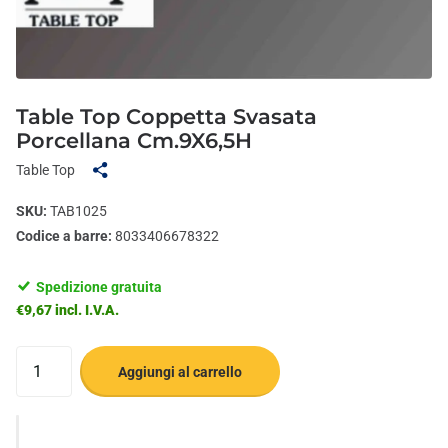
Table Top Coppetta Svasata
Porcellana Cm.9X6,5H
Table Top
SKU:
TAB1025
Codice a barre:
8033406678322
Spedizione gratuita
€9,67 incl. I.V.A.
Aggiungi al carrello