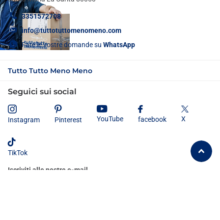
3351572708
info@tuttotuttomenomeno.com
Fate le vostre domande su
WhatsApp
Tutto Tutto Meno Meno
Seguici sui social
X
YouTube
facebook
Instagram
Pinterest
TikTok
Iscriviti alle nostre e-mail
Dichiaro di aver letto e compreso
l'informativa sulla privacy
e