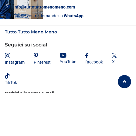
info@tuttotuttomenomeno.com
Fate le vostre domande su
WhatsApp
Tutto Tutto Meno Meno
Seguici sui social
X
YouTube
facebook
Instagram
Pinterest
TikTok
Iscriviti alle nostre e-mail
Dichiaro di aver letto e compreso
l'informativa sulla privacy
e
acconsento al trattamento dei miei dati personali secondo le modalità e
le finalità ivi indicate.