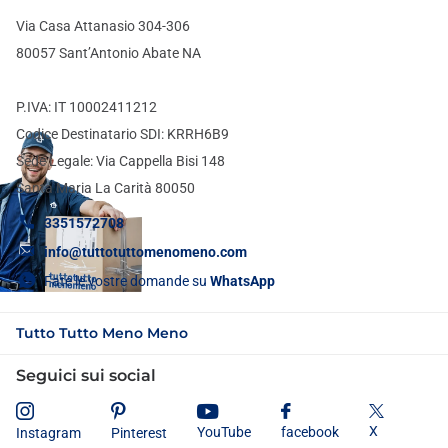
Via Casa Attanasio 304-306
80057 Sant’Antonio Abate NA
P.IVA: IT 10002411212
Codice Destinatario SDI: KRRH6B9
Sede Legale: Via Cappella Bisi 148
Santa Maria La Carità 80050
3351572708
info@tuttotuttomenomeno.com
Fate le vostre domande su
WhatsApp
Tutto Tutto Meno Meno
Seguici sui social
X
YouTube
facebook
Instagram
Pinterest