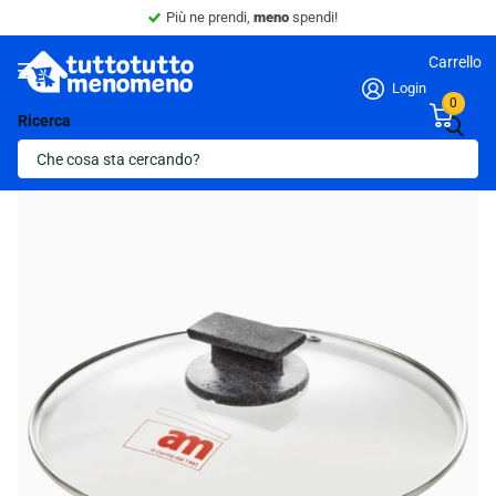
Più ne prendi,
meno
spendi!
Carrello
Login
0
Ricerca