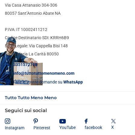
Via Casa Attanasio 304-306
80057 Sant’Antonio Abate NA
P.IVA: IT 10002411212
Codice Destinatario SDI: KRRH6B9
Sede Legale: Via Cappella Bisi 148
Santa Maria La Carità 80050
3351572708
info@tuttotuttomenomeno.com
Fate le vostre domande su
WhatsApp
Tutto Tutto Meno Meno
Seguici sui social
X
YouTube
facebook
Instagram
Pinterest