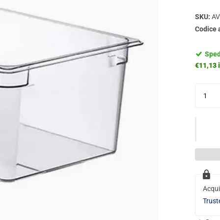
SKU:
AV
Codice 
Sped
€11,13 i
Acqui
Trust