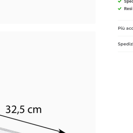
Sped
Resi 
Più acq
Spedizi