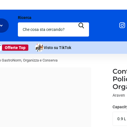
Ricerca
Offerte Top
Visto su TikTok
en GastroNorm, Organizza e Conserva
Cont
Pol
Org
Araven
Capacit