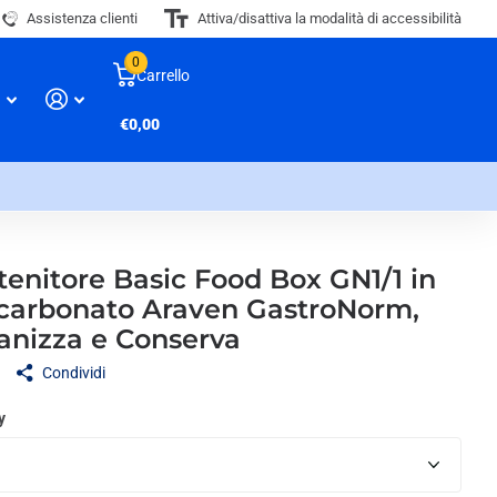
Assistenza clienti
Attiva/disattiva la modalità di accessibilità
0
Carrello
€0,00
enitore Basic Food Box GN1/1 in
icarbonato Araven GastroNorm,
anizza e Conserva
Condividi
y