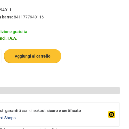
94011
a barre:
8411777940116
izione gratuita
ncl. I.V.A.
Aggiungi al carrello
sti
garantiti
con checkout
sicuro e certificato
ed Shops.