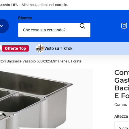
Sconto 10% -
Minimo 4 articoli nel carrello.
Ricerca
Offerte Top
Visto su TikTok
tori Bacinelle Vassoio 530X325Mm Piene E Forate
Com
Gast
Bac
E Fo
Comas
Altezza