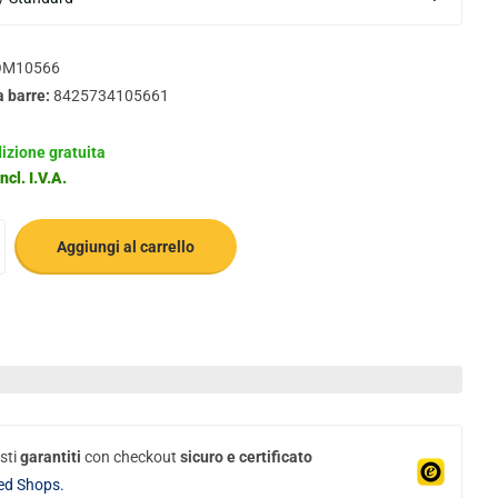
M10566
a barre:
8425734105661
izione gratuita
ncl. I.V.A.
Aggiungi al carrello
sti
garantiti
con checkout
sicuro e certificato
ed Shops.