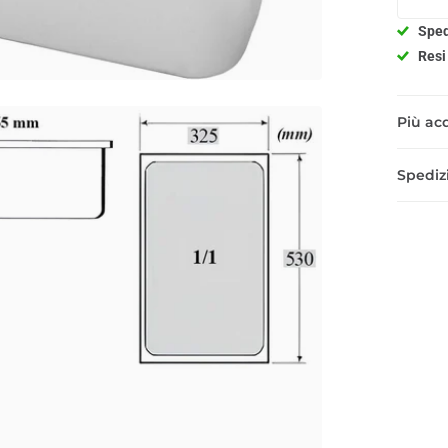
Sped
Resi 
Più acq
Spedizi