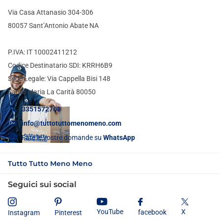
Via Casa Attanasio 304-306
80057 Sant’Antonio Abate NA
P.IVA: IT 10002411212
Codice Destinatario SDI: KRRH6B9
Sede Legale: Via Cappella Bisi 148
Santa Maria La Carità 80050
3351572708
info@tuttotuttomenomeno.com
Fate le vostre domande su
WhatsApp
Tutto Tutto Meno Meno
Seguici sui social
X
YouTube
facebook
Instagram
Pinterest