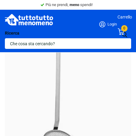
Più ne prendi,
meno
spendi!
Carrello
Login
0
Ricerca
Ultima scorta!