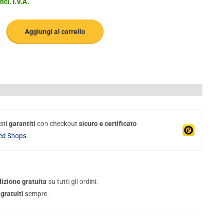
ncl. I.V.A.
Aggiungi al carrello
sti
garantiti
con checkout
sicuro e certificato
ed Shops.
izione gratuita
su tutti gli ordini.
gratuiti
sempre.