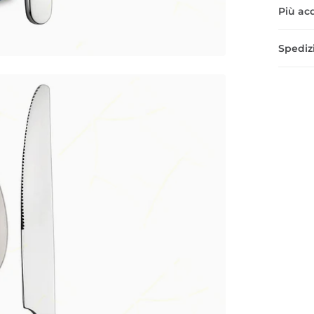
Più acq
Spedizi