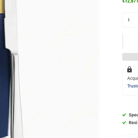
€12,87 i
Acqui
Trust
Sped
Resi 