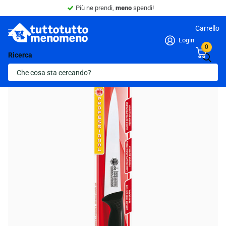
Più ne prendi,
meno
spendi!
Carrello
Login
0
Ricerca