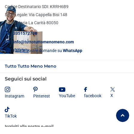
Codice Destinatario SDI: KRRH6B9
Sede Legale: Via Cappella Bisi 148
Santa Maria La Carità 80050
3351572708
info@tuttotuttomenomeno.com
Fate le vostre domande su
WhatsApp
Tutto Tutto Meno Meno
Seguici sui social
X
YouTube
facebook
Instagram
Pinterest
TikTok
Iscriviti alle nostre e-mail