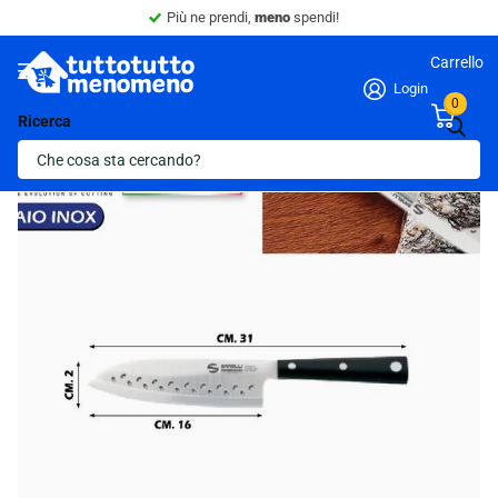
Più ne prendi,
meno
spendi!
Carrello
Login
0
Ricerca
Ultima scorta!