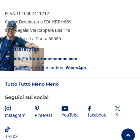
P.IVA: IT 10002411212
Codice Destinatario SDI: KRRH6B9
Sede Legale: Via Cappella Bisi 148
Santa Maria La Carità 80050
3351572708
info@tuttotuttomenomeno.com
Fate le vostre domande su
WhatsApp
Tutto Tutto Meno Meno
Seguici sui social
X
YouTube
facebook
Instagram
Pinterest
TikTok