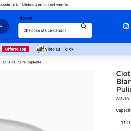
Sconto 10% -
Minimo 4 articoli nel carrello.
Ricerca
Offerte Top
Visto su TikTok
 Facile da Pulire Capiente
Ciot
Bia
Puli
Araven
Capacit