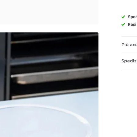
Sped
Resi 
Più acq
Spedizi