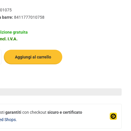
01075
a barre:
8411777010758
izione gratuita
ncl. I.V.A.
Aggiungi al carrello
sti
garantiti
con checkout
sicuro e certificato
ed Shops.