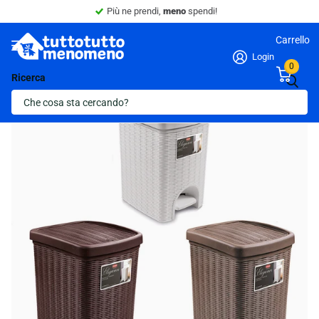
Sconto 10% -
Minimo 4 articoli nel carrello.
Carrello
Login
0
Ricerca