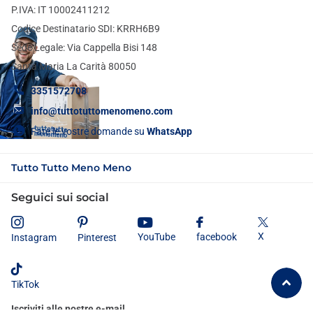
P.IVA: IT 10002411212
Codice Destinatario SDI: KRRH6B9
Sede Legale: Via Cappella Bisi 148
Santa Maria La Carità 80050
3351572708
info@tuttotuttomenomeno.com
Fate le vostre domande su
WhatsApp
Tutto Tutto Meno Meno
Seguici sui social
X
YouTube
facebook
Instagram
Pinterest
TikTok
Iscriviti alle nostre e-mail