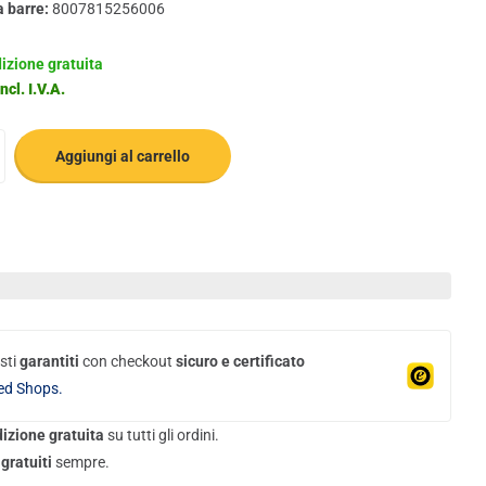
a barre:
8007815256006
izione gratuita
ncl. I.V.A.
Aggiungi al carrello
sti
garantiti
con checkout
sicuro e certificato
ed Shops.
izione gratuita
su tutti gli ordini.
gratuiti
sempre.