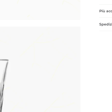
Più acq
Spedizi