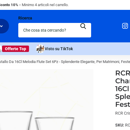
Sconto 10% -
Minimo 4 articoli nel carrello.
Ricerca
Offerte Top
Visto su TikTok
stallo Da 16Cl Melodia Flute Set 6Pz - Splendente Elegante, Per Matrimoni, Feste
RCR 
Cha
16Cl
Spl
Fest
RCR Cris
SKU:
RC