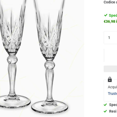
Codice 
Sped
€36,98 i
Acqui
Trust
Sped
Resi 