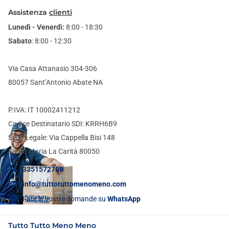
Assistenza
clienti
Lunedì - Venerdì:
8:00 - 18:30
Sabato
: 8:00 - 12:30
Via Casa Attanasio 304-306
80057 Sant’Antonio Abate NA
P.IVA: IT 10002411212
Codice Destinatario SDI: KRRH6B9
Sede Legale: Via Cappella Bisi 148
Santa Maria La Carità 80050
3351572708
info@tuttotuttomenomeno.com
Fate le vostre domande su
WhatsApp
Tutto Tutto Meno Meno