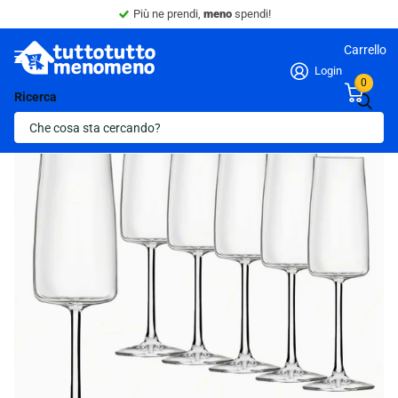
Più ne prendi,
meno
spendi!
Carrello
Login
0
Ricerca