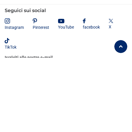
Seguici sui social
X
YouTube
facebook
Instagram
Pinterest
TikTok
Iscriviti alle nostre e-mail
Dichiaro di aver letto e compreso
l'informativa sulla privacy
e
acconsento al trattamento dei miei dati personali secondo le modalità e
le finalità ivi indicate.
©
2026
Tutto Tutto Meno Meno®
IT (EUR €)
Menù