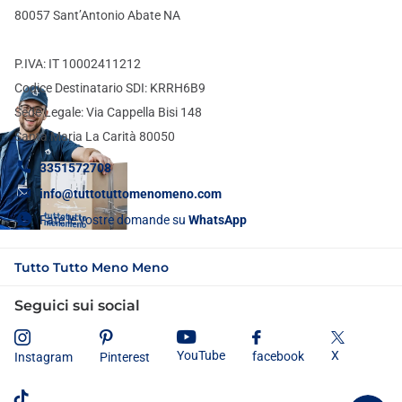
80057 Sant’Antonio Abate NA
P.IVA: IT 10002411212
Codice Destinatario SDI: KRRH6B9
Sede Legale: Via Cappella Bisi 148
Santa Maria La Carità 80050
3351572708
info@tuttotuttomenomeno.com
Fate le vostre domande su
WhatsApp
Tutto Tutto Meno Meno
Seguici sui social
X
YouTube
facebook
Instagram
Pinterest