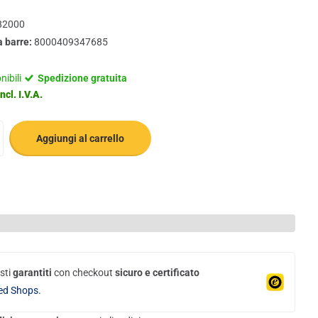
82000
a barre:
8000409347685
nibili
Spedizione gratuita
ncl. I.V.A.
Aggiungi al carrello
sti
garantiti
con checkout
sicuro e certificato
ed Shops.