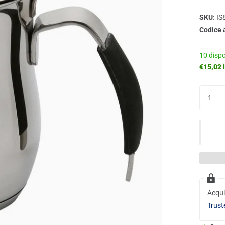
SKU:
IS
Codice 
10 dispo
€15,02 i
Acqui
Trust