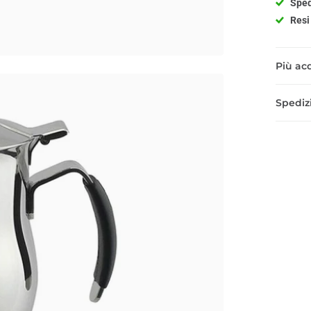
Sped
Resi 
Più acq
Spedizi