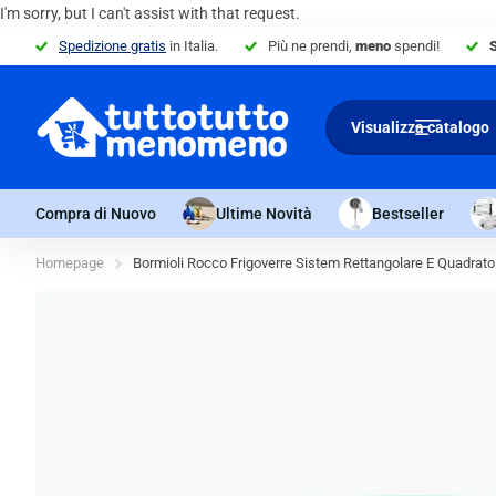
I'm sorry, but I can't assist with that request.
Spedizione gratis
in Italia.
Più ne prendi,
meno
spendi!
Visualizza catalogo
Compra di Nuovo
Ultime Novità
Bestseller
Homepage
Bormioli Rocco Frigoverre Sistem Rettangolare E Quadrato 