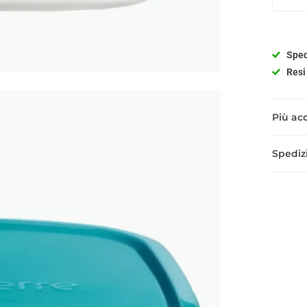
Sped
Resi 
Più acq
Spedizi