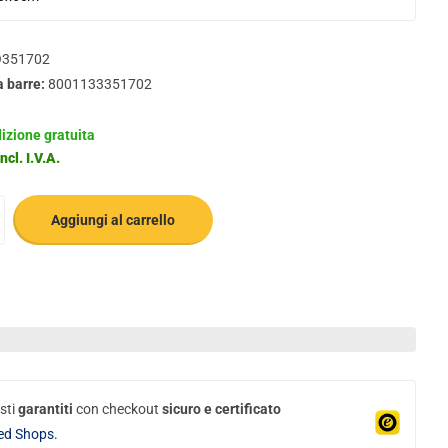
351702
a barre:
8001133351702
izione gratuita
ncl. I.V.A.
Aggiungi al carrello
sti
garantiti
con checkout
sicuro e certificato
ed Shops.