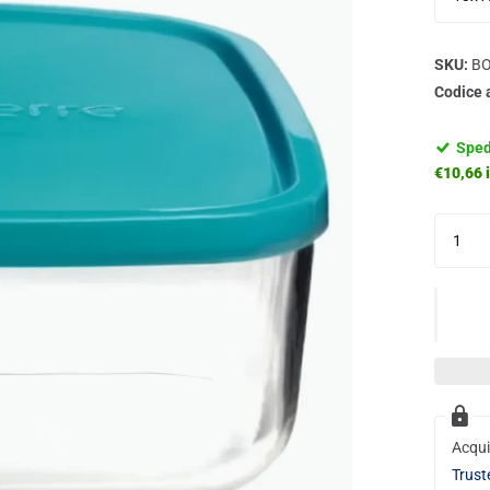
SKU:
BO
Codice 
Sped
€10,66 i
Acqui
Trust