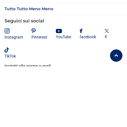
Tutto Tutto Meno Meno
Seguici sui social
X
YouTube
facebook
Instagram
Pinterest
TikTok
Iscriviti alle nostre e-mail
Dichiaro di aver letto e compreso
l'informativa sulla privacy
e
acconsento al trattamento dei miei dati personali secondo le modalità e
le finalità ivi indicate.
©
2026
Tutto Tutto Meno Meno®