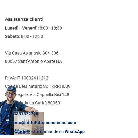
Assistenza
clienti
Lunedì - Venerdì:
8:00 - 18:30
Sabato
: 8:00 - 12:30
Via Casa Attanasio 304-306
80057 Sant’Antonio Abate NA
P.IVA: IT 10002411212
Codice Destinatario SDI: KRRH6B9
Sede Legale: Via Cappella Bisi 148
Santa Maria La Carità 80050
3351572708
info@tuttotuttomenomeno.com
Fate le vostre domande su
WhatsApp