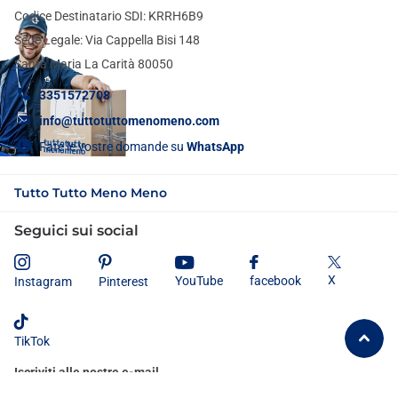
Codice Destinatario SDI: KRRH6B9
Sede Legale: Via Cappella Bisi 148
Santa Maria La Carità 80050
3351572708
info@tuttotuttomenomeno.com
Fate le vostre domande su
WhatsApp
Tutto Tutto Meno Meno
Seguici sui social
X
YouTube
facebook
Instagram
Pinterest
TikTok
Iscriviti alle nostre e-mail