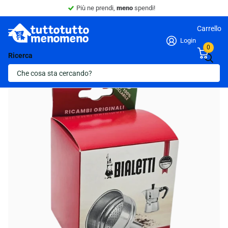
Sconto 10% -
Minimo 4 articoli nel carrello.
Carrello
Login
0
Ricerca