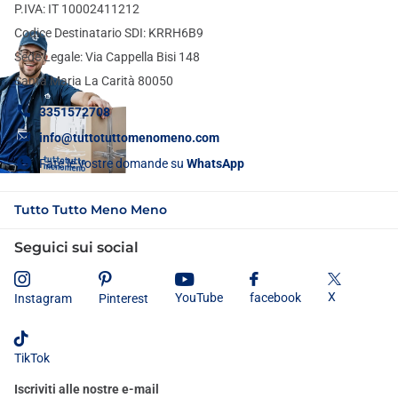
P.IVA: IT 10002411212
Codice Destinatario SDI: KRRH6B9
Sede Legale: Via Cappella Bisi 148
Santa Maria La Carità 80050
3351572708
info@tuttotuttomenomeno.com
Fate le vostre domande su
WhatsApp
Tutto Tutto Meno Meno
Seguici sui social
X
YouTube
facebook
Instagram
Pinterest
TikTok
Iscriviti alle nostre e-mail