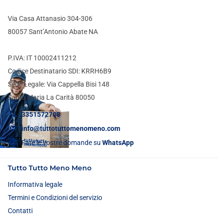
Via Casa Attanasio 304-306
80057 Sant’Antonio Abate NA
P.IVA: IT 10002411212
Codice Destinatario SDI: KRRH6B9
Sede Legale: Via Cappella Bisi 148
Santa Maria La Carità 80050
3351572708
info@tuttotuttomenomeno.com
Fate le vostre domande su
WhatsApp
Tutto Tutto Meno Meno
Informativa legale
Termini e Condizioni del servizio
Contatti