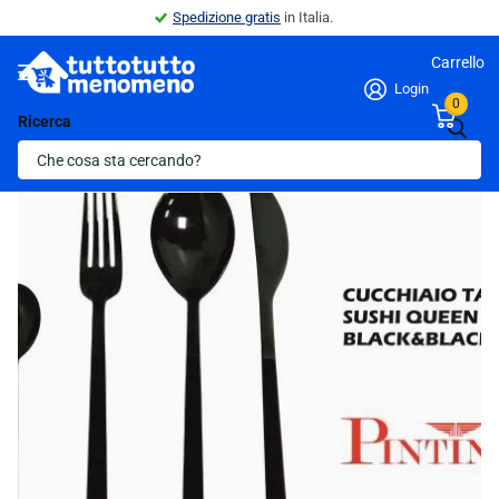
Spedizione gratis
in Italia.
Carrello
Login
0
Ricerca
Indietro