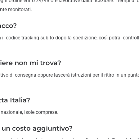
i ordine entro 24/48 ore lavorative dalla ricezione. I tempi di
te monitorati.
acco?
il codice tracking subito dopo la spedizione, così potrai control
riere non mi trova?
tivo di consegna oppure lascerà istruzioni per il ritiro in un punto
ta Italia?
 nazionale, isole comprese.
 un costo aggiuntivo?