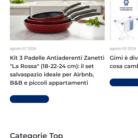
agosto 07 2026
agosto 05 2026
Kit 3 Padelle Antiaderenti Zanetti
Gimi è di
"La Rossa" (18-22-24 cm): il set
cosa cambi
salvaspazio ideale per Airbnb,
B&B e piccoli appartamenti
Per saperne di
Per saperne di più
Categorie Top