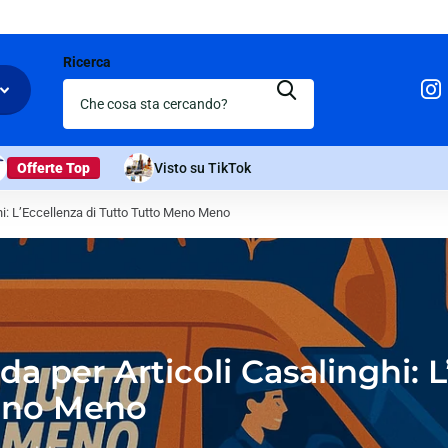
Ricerca
Offerte Top
Visto su TikTok
hi: L’Eccellenza di Tutto Tutto Meno Meno
 per Articoli Casalinghi: L
eno Meno