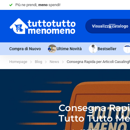
Più ne prendi,
meno
spendi!
Visualizza catalogo
Compra di Nuovo
Ultime Novità
Bestseller
Homepage
Blog
News
Consegna Rapida per Articoli Casaling
Consegna Rapida
Tutto Tutto M