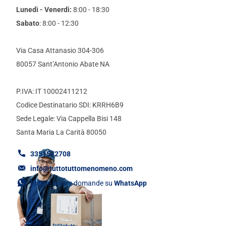
Lunedì - Venerdì:
8:00 - 18:30
Sabato
: 8:00 - 12:30
Via Casa Attanasio 304-306
80057 Sant’Antonio Abate NA
P.IVA: IT 10002411212
Codice Destinatario SDI: KRRH6B9
Sede Legale: Via Cappella Bisi 148
Santa Maria La Carità 80050
3351572708
info@tuttotuttomenomeno.com
Fate le vostre domande su
WhatsApp