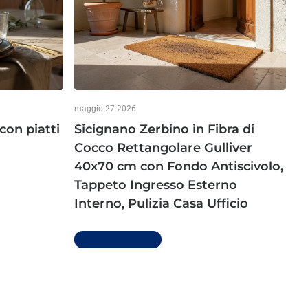
maggio 27 2026
con piatti
Sicignano Zerbino in Fibra di
Cocco Rettangolare Gulliver
40x70 cm con Fondo Antiscivolo,
Tappeto Ingresso Esterno
Interno, Pulizia Casa Ufficio
Per saperne di più